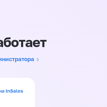
аботает
министратора
на InSales